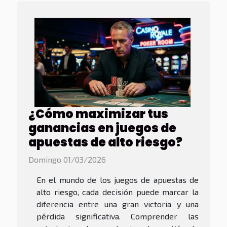
¿Cómo maximizar tus
ganancias en juegos de
apuestas de alto riesgo?
Domingo 01/03/2026
En el mundo de los juegos de apuestas de
alto riesgo, cada decisión puede marcar la
diferencia entre una gran victoria y una
pérdida significativa. Comprender las