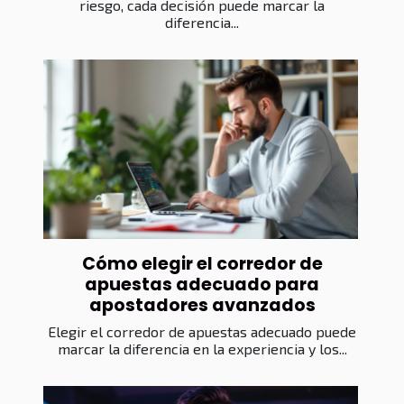
riesgo, cada decisión puede marcar la
diferencia...
Cómo elegir el corredor de
apuestas adecuado para
apostadores avanzados
Elegir el corredor de apuestas adecuado puede
marcar la diferencia en la experiencia y los...