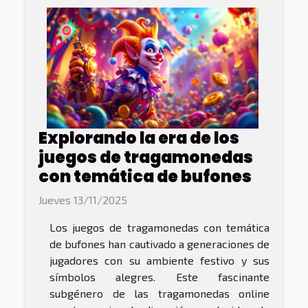
Explorando la era de los
juegos de tragamonedas
con temática de bufones
Jueves 13/11/2025
Los juegos de tragamonedas con temática
de bufones han cautivado a generaciones de
jugadores con su ambiente festivo y sus
símbolos alegres. Este fascinante
subgénero de las tragamonedas online