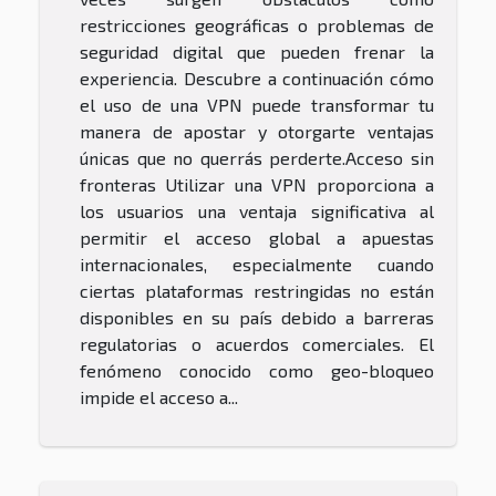
restricciones geográficas o problemas de
seguridad digital que pueden frenar la
experiencia. Descubre a continuación cómo
el uso de una VPN puede transformar tu
manera de apostar y otorgarte ventajas
únicas que no querrás perderte.Acceso sin
fronteras Utilizar una VPN proporciona a
los usuarios una ventaja significativa al
permitir el acceso global a apuestas
internacionales, especialmente cuando
ciertas plataformas restringidas no están
disponibles en su país debido a barreras
regulatorias o acuerdos comerciales. El
fenómeno conocido como geo-bloqueo
impide el acceso a...