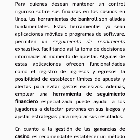
Para quienes desean mantener un control
riguroso sobre sus finanzas en los casinos en
línea, las
herramientas de bankroll
son aliadas
fundamentales. Estas herramientas, ya sean
aplicaciones móviles o programas de software,
permiten un
seguimiento de rendimiento
exhaustivo, facilitando así la toma de decisiones
informadas al momento de apostar. Algunas de
estas aplicaciones ofrecen funcionalidades
como el registro de ingresos y egresos, la
posibilidad de establecer límites de apuesta y
alertas para evitar gastos excesivos. Además,
emplear una
herramienta de seguimiento
financiero
especializada puede ayudar a los
jugadores a detectar patrones en sus juegos y
ajustar estrategias para mejorar sus resultados.
En cuanto a la gestión de las
ganancias de
casino
, es recomendable establecer un método