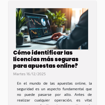
Cómo identificar las
licencias más seguras
para apuestas online?
Martes 16/12/2025
En el mundo de las apuestas online, la
seguridad es un aspecto fundamental que
no puede pasarse por alto. Antes de
realizar cualquier operación, es vital