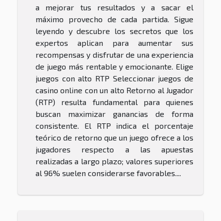
a mejorar tus resultados y a sacar el
máximo provecho de cada partida. Sigue
leyendo y descubre los secretos que los
expertos aplican para aumentar sus
recompensas y disfrutar de una experiencia
de juego más rentable y emocionante. Elige
juegos con alto RTP Seleccionar juegos de
casino online con un alto Retorno al Jugador
(RTP) resulta fundamental para quienes
buscan maximizar ganancias de forma
consistente. El RTP indica el porcentaje
teórico de retorno que un juego ofrece a los
jugadores respecto a las apuestas
realizadas a largo plazo; valores superiores
al 96% suelen considerarse favorables....