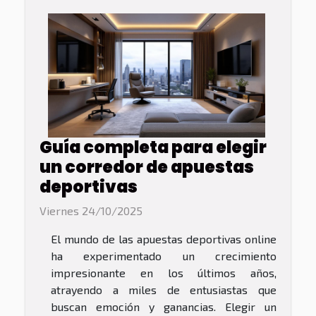
Guía completa para elegir
un corredor de apuestas
deportivas
Viernes 24/10/2025
El mundo de las apuestas deportivas online
ha experimentado un crecimiento
impresionante en los últimos años,
atrayendo a miles de entusiastas que
buscan emoción y ganancias. Elegir un