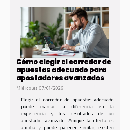
Cómo elegir el corredor de
apuestas adecuado para
apostadores avanzados
Miércoles 07/01/2026
Elegir el corredor de apuestas adecuado
puede marcar la diferencia en la
experiencia y los resultados de un
apostador avanzado. Aunque la oferta es
amplia y puede parecer similar, existen