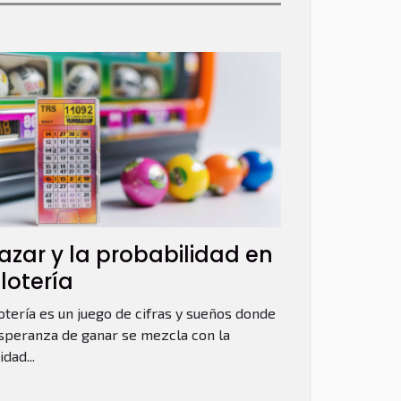
 azar y la probabilidad en
 lotería
otería es un juego de cifras y sueños donde
esperanza de ganar se mezcla con la
idad...