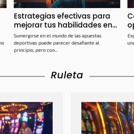
Estrategias efectivas para
C
mejorar tus habilidades en
o
apuestas deportivas
e
Sumergirse en el mundo de las apuestas
Ex
no
deportivas puede parecer desafiante al
una
principio, pero con...
Ruleta