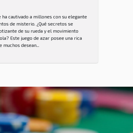
e ha cautivado a millones con su elegante
ntos de misterio. ¿Qué secretos se
notizante de su rueda y el movimiento
ola? Este juego de azar posee una rica
ue muchos desean...