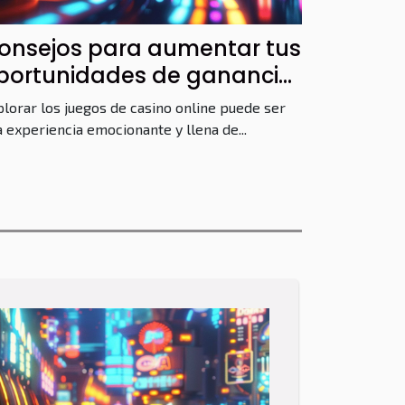
onsejos para aumentar tus
portunidades de ganancia
n juegos de casino online
plorar los juegos de casino online puede ser
 experiencia emocionante y llena de...