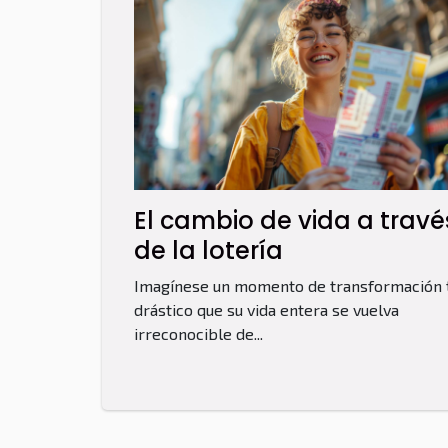
El cambio de vida a travé
de la lotería
Imagínese un momento de transformación 
drástico que su vida entera se vuelva
irreconocible de...