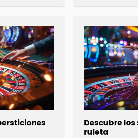
persticiones
Descubre los 
ruleta