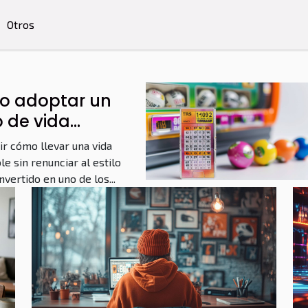
Otros
 adoptar un
o de vida
enible y con
r cómo llevar una vida
lo en el mundo
le sin renunciar al estilo
erno
nvertido en uno de los...