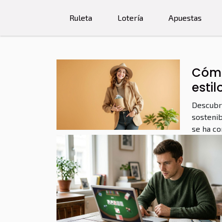
Ruleta
Lotería
Apuestas
Cómo
estil
sost
Descubri
esti
sostenib
mod
se ha co