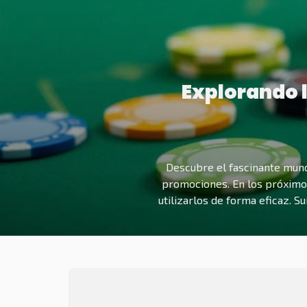
Explorando l
Descubre el fascinante mund
promociones. En los próximos
utilizarlos de forma eficaz. 
y aumentar tus oportunida
representan uno de los ince
digital. Estas promociones s
adicionales, giros