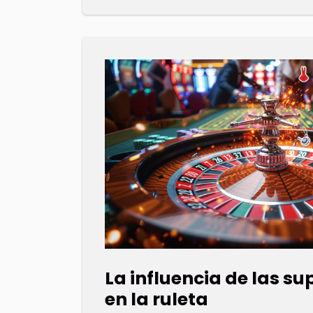
La influencia de las su
en la ruleta