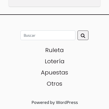
Ruleta
Lotería
Apuestas
Otros
Powered by WordPress