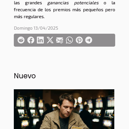
las grandes
ganancias potenciales
o la
frecuencia de los premios más pequeños pero
más regulares.
Domingo 13/04/2025
Nuevo