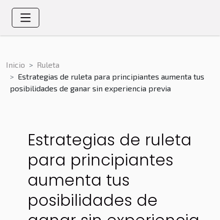
Inicio
Ruleta
Estrategias de ruleta para principiantes aumenta tus
posibilidades de ganar sin experiencia previa
Estrategias de ruleta
para principiantes
aumenta tus
posibilidades de