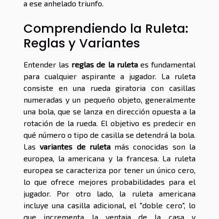
a ese anhelado triunfo.
Comprendiendo la Ruleta:
Reglas y Variantes
Entender las
reglas de la ruleta
es fundamental
para cualquier aspirante a jugador. La ruleta
consiste en una rueda giratoria con casillas
numeradas y un pequeño objeto, generalmente
una bola, que se lanza en dirección opuesta a la
rotación de la rueda. El objetivo es predecir en
qué número o tipo de casilla se detendrá la bola.
Las
variantes de ruleta
más conocidas son la
europea, la americana y la francesa. La ruleta
europea se caracteriza por tener un único cero,
lo que ofrece mejores probabilidades para el
jugador. Por otro lado, la ruleta americana
incluye una casilla adicional, el "doble cero", lo
que incrementa la ventaja de la casa y