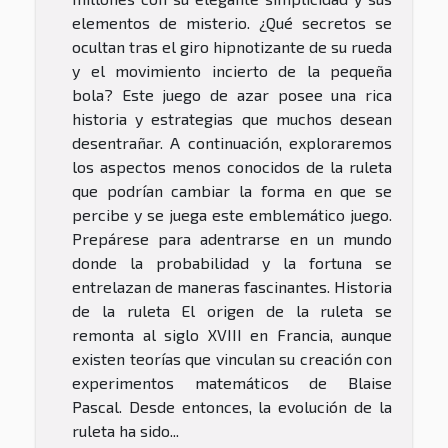
elementos de misterio. ¿Qué secretos se
ocultan tras el giro hipnotizante de su rueda
y el movimiento incierto de la pequeña
bola? Este juego de azar posee una rica
historia y estrategias que muchos desean
desentrañar. A continuación, exploraremos
los aspectos menos conocidos de la ruleta
que podrían cambiar la forma en que se
percibe y se juega este emblemático juego.
Prepárese para adentrarse en un mundo
donde la probabilidad y la fortuna se
entrelazan de maneras fascinantes. Historia
de la ruleta El origen de la ruleta se
remonta al siglo XVIII en Francia, aunque
existen teorías que vinculan su creación con
experimentos matemáticos de Blaise
Pascal. Desde entonces, la evolución de la
ruleta ha sido...