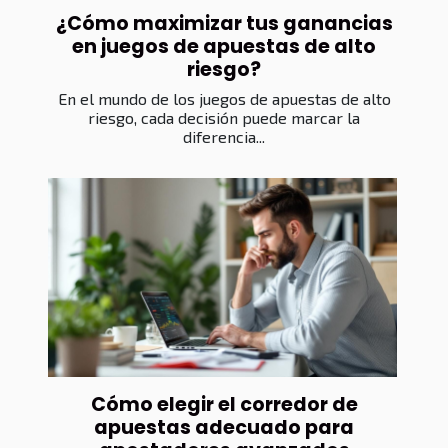
¿Cómo maximizar tus ganancias
en juegos de apuestas de alto
riesgo?
En el mundo de los juegos de apuestas de alto
riesgo, cada decisión puede marcar la
diferencia...
Cómo elegir el corredor de
apuestas adecuado para