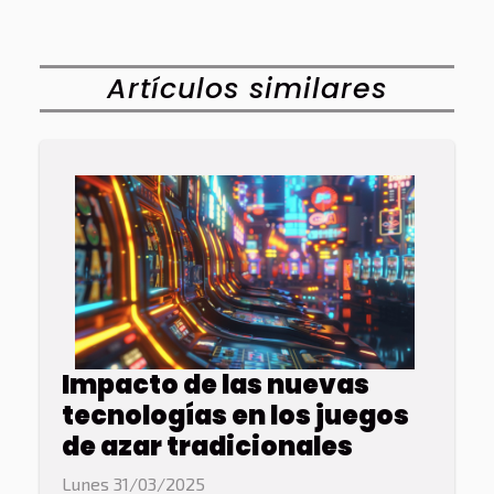
Artículos similares
Impacto de las nuevas
tecnologías en los juegos
de azar tradicionales
Lunes 31/03/2025