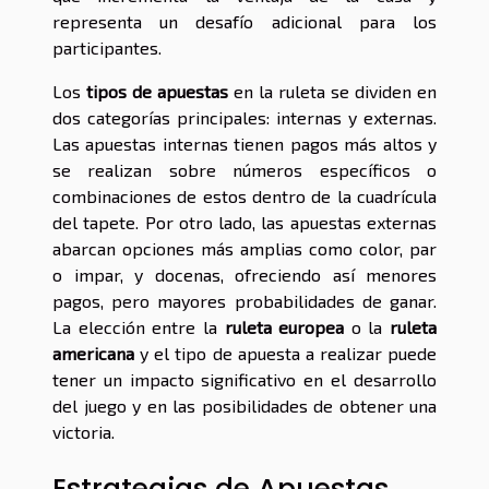
representa un desafío adicional para los
participantes.
Los
tipos de apuestas
en la ruleta se dividen en
dos categorías principales: internas y externas.
Las apuestas internas tienen pagos más altos y
se realizan sobre números específicos o
combinaciones de estos dentro de la cuadrícula
del tapete. Por otro lado, las apuestas externas
abarcan opciones más amplias como color, par
o impar, y docenas, ofreciendo así menores
pagos, pero mayores probabilidades de ganar.
La elección entre la
ruleta europea
o la
ruleta
americana
y el tipo de apuesta a realizar puede
tener un impacto significativo en el desarrollo
del juego y en las posibilidades de obtener una
victoria.
Estrategias de Apuestas